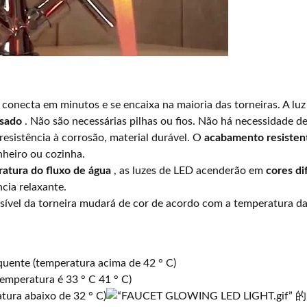
 conecta em minutos e se encaixa na maioria das torneiras. A luz
ssado
. Não são necessárias pilhas ou fios. Não há necessidade 
resistência à corrosão, material durável. O
acabamento resisten
anheiro ou cozinha.
tura do fluxo de água
, as luzes de LED acenderão em
cores di
cia relaxante.
nsível da torneira mudará de cor de acordo com a temperatura d
quente (temperatura acima de 42 ° C)
emperatura é 33 ° C 41 ° C)
atura abaixo de 32 ° C)