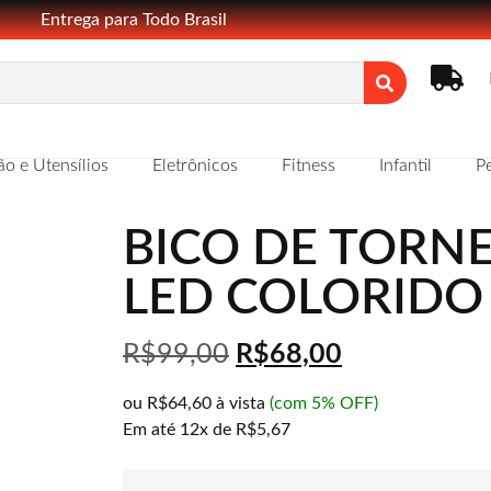
Entrega para Todo Brasil
o e Utensílios
Eletrônicos
Fitness
Infantil
Pe
BICO DE TORN
LED COLORIDO
R$
99,00
R$
68,00
ou
R$64,60
à vista
(com 5% OFF)
Em até
12x de
R$5,67