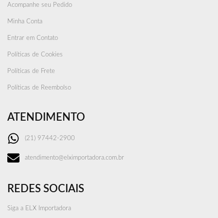
Acompanhe seu Pedido
Minha Conta
Entrar em Contato
Políticas de Cookies
Políticas de Frete
Políticas de Reembolso
ATENDIMENTO
(21) 97442-2900
atendimento@elximportadora.com.br
REDES SOCIAIS
Siga a ELX Importadora