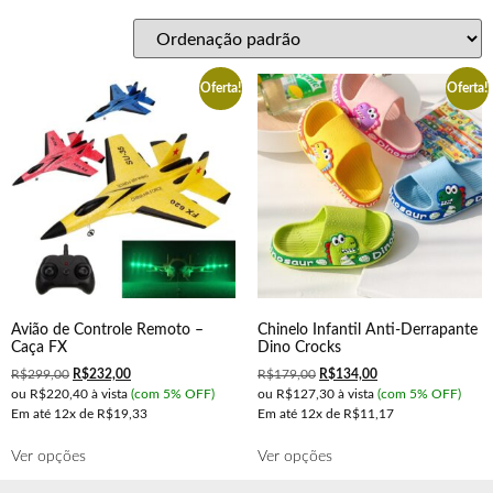
Oferta!
Oferta!
Avião de Controle Remoto –
Chinelo Infantil Anti-Derrapante
Caça FX
Dino Crocks
R$
299,00
R$
232,00
R$
179,00
R$
134,00
ou
R$220,40
à vista
(com 5% OFF)
ou
R$127,30
à vista
(com 5% OFF)
Em até
12x de
R$19,33
Em até
12x de
R$11,17
Ver opções
Ver opções