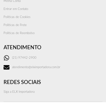
Minha Conta
Entrar em Contato
Políticas de Cookies
Políticas de Frete
Políticas de Reembolso
ATENDIMENTO
(21) 97442-2900
atendimento@elximportadora.com.br
REDES SOCIAIS
Siga a ELX Importadora