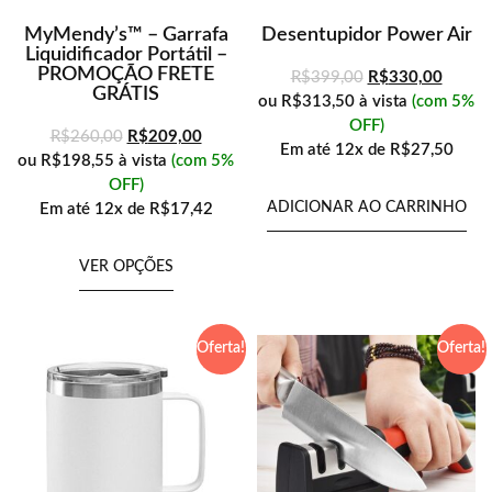
MyMendy’s™ – Garrafa
Desentupidor Power Air
Liquidificador Portátil –
PROMOÇÃO FRETE
R$
399,00
R$
330,00
GRÁTIS
ou
R$313,50
à vista
(com 5%
OFF)
R$
260,00
R$
209,00
Em até
12x de
R$27,50
ou
R$198,55
à vista
(com 5%
OFF)
ADICIONAR AO CARRINHO
Em até
12x de
R$17,42
VER OPÇÕES
Oferta!
Oferta!