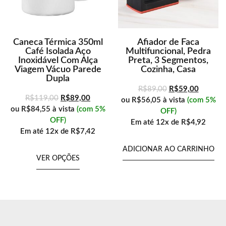
Caneca Térmica 350ml
Afiador de Faca
Café Isolada Aço
Multifuncional, Pedra
Inoxidável Com Alça
Preta, 3 Segmentos,
Viagem Vácuo Parede
Cozinha, Casa
Dupla
R$
89,00
R$
59,00
R$
119,00
R$
89,00
ou
R$56,05
à vista
(com 5%
ou
R$84,55
à vista
(com 5%
OFF)
OFF)
Em até
12x de
R$4,92
Em até
12x de
R$7,42
ADICIONAR AO CARRINHO
VER OPÇÕES