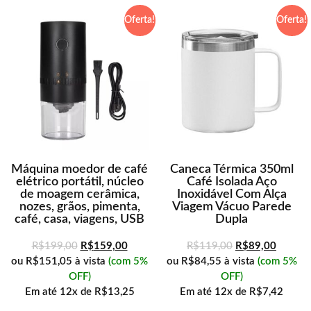
Oferta!
Oferta!
Máquina moedor de café
Caneca Térmica 350ml
elétrico portátil, núcleo
Café Isolada Aço
de moagem cerâmica,
Inoxidável Com Alça
nozes, grãos, pimenta,
Viagem Vácuo Parede
café, casa, viagens, USB
Dupla
R$
199,00
R$
159,00
R$
119,00
R$
89,00
ou
R$151,05
à vista
(com 5%
ou
R$84,55
à vista
(com 5%
OFF)
OFF)
Em até
12x de
R$13,25
Em até
12x de
R$7,42