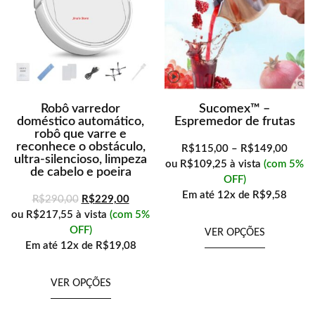
Robô varredor
Sucomex™ –
doméstico automático,
Espremedor de frutas
robô que varre e
reconhece o obstáculo,
R$
115,00
–
R$
149,00
ultra-silencioso, limpeza
ou
R$109,25
à vista
(com 5%
de cabelo e poeira
OFF)
Em até
12x de
R$9,58
R$
290,00
R$
229,00
ou
R$217,55
à vista
(com 5%
OFF)
VER OPÇÕES
Em até
12x de
R$19,08
VER OPÇÕES