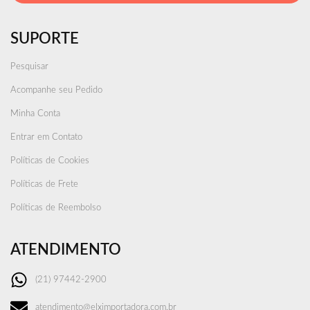
SUPORTE
Pesquisar
Acompanhe seu Pedido
Minha Conta
Entrar em Contato
Políticas de Cookies
Políticas de Frete
Políticas de Reembolso
ATENDIMENTO
(21) 97442-2900
atendimento@elximportadora.com.br