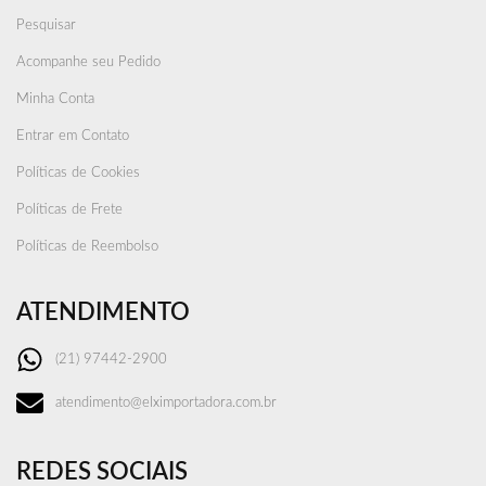
Pesquisar
Acompanhe seu Pedido
Minha Conta
Entrar em Contato
Políticas de Cookies
Políticas de Frete
Políticas de Reembolso
ATENDIMENTO
(21) 97442-2900
atendimento@elximportadora.com.br
REDES SOCIAIS