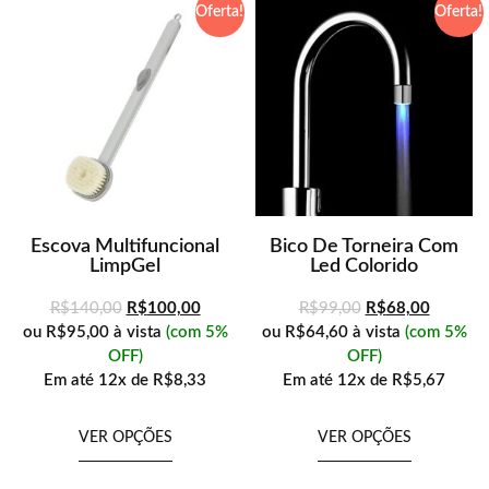
Oferta!
Oferta!
Escova Multifuncional
Bico De Torneira Com
LimpGel
Led Colorido
R$
140,00
R$
100,00
R$
99,00
R$
68,00
ou
R$95,00
à vista
(com 5%
ou
R$64,60
à vista
(com 5%
OFF)
OFF)
Em até
12x de
R$8,33
Em até
12x de
R$5,67
VER OPÇÕES
VER OPÇÕES