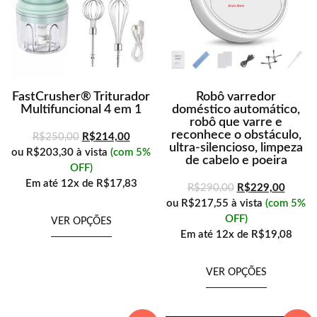
FastCrusher® Triturador
Robô varredor
Multifuncional 4 em 1
doméstico automático,
robô que varre e
reconhece o obstáculo,
R$
250,00
R$
214,00
ultra-silencioso, limpeza
ou
R$203,30
à vista
(com 5%
de cabelo e poeira
OFF)
Em até
12x de
R$17,83
R$
290,00
R$
229,00
ou
R$217,55
à vista
(com 5%
OFF)
VER OPÇÕES
Em até
12x de
R$19,08
VER OPÇÕES